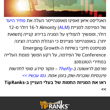
האנליסט איאן זאפינו מאופנהיימר העלה את
מחיר היעד
של הפירמה למניית Almonty (
ALM
) ל-16 דולר מ-12
דולר, וממשיך להמליץ על המניה בדירוג קנייה (תשואת
יתר). באופנהיימר מציינים כי הנהלת החברה הציגה
סנטימנט חיובי בשיחת ה-Emerging Growth
Conference של הפירמה, על רקע המשך מגמת העלייה
במחירי הטונגסטן.
פורסם לראשונה ב-
TheFly
– מקור מידע סופי לחדשות
פיננסיות שוברות-שוק בזמן אמת.
נסו עכשיו >>
ראו את המניות החמות של בעלי העניין ב-TipRanks
>>