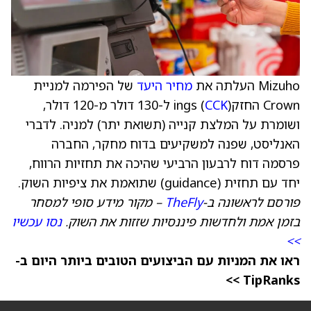
Mizuho העלתה את
מחיר היעד
של הפירמה למניית
Crown החזקings (
CCK
) ל-130 דולר מ-120 דולר,
ושומרת על המלצת קנייה (תשואת יתר) למניה. לדברי
האנליסט, שפנה למשקיעים בדוח מחקר, החברה
פרסמה דוח לרבעון הרביעי שהיכה את תחזיות הרווח,
יחד עם תחזית (guidance) שתואמת את ציפיות השוק.
פורסם לראשונה ב-
TheFly
– מקור מידע סופי למסחר
בזמן אמת ולחדשות פיננסיות שזזות את השוק.
נסו עכשיו
>>
ראו את המניות עם הביצועים הטובים ביותר היום ב-
TipRanks >>