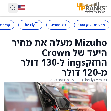
™
חדשות שוק ההון
וול סטריט
The Fly
קריפטו
Mizuho מעלה את מחיר
היעד של Crown
החזקings ל-130 דולר
מ-120 דולר
דה פליי (TheFly)
5 בפברואר 2026