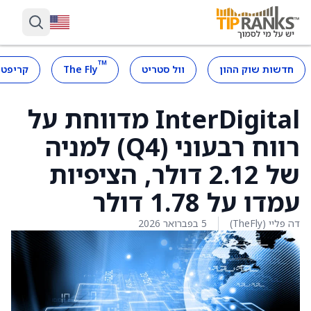
™
חדשות שוק ההון
וול סטריט
The Fly
קריפטו
InterDigital מדווחת על
רווח רבעוני (Q4) למניה
של 2.12 דולר, הציפיות
עמדו על 1.78 דולר
דה פליי (TheFly)
5 בפברואר 2026