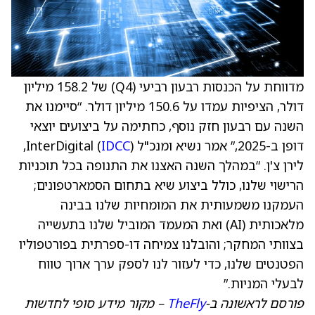
מדווחת על הכנסות רבעון רביעי (Q4) של 158.2 מיליון
דולר, הציפיות עמדו על 150.6 מיליון דולר. “סיימנו את
השנה עם רבעון חזק נוסף, כחתימה על ביצועים יוצאי
דופן ב-2025,” אמר נשיא ומנכ"ל InterDigital (
IDCC
),
לירן צ'ן. “במהלך השנה האצנו את התנופה בכל תוכניות
הרישוי שלנו, כולל ביצוע שיא בתחום הסמארטפונים;
העמקנו משמעותית את המומחיות שלנו בבינה
מלאכותית (AI) ואת המעמד המוביל שלנו בתעשייה
בצוותי המחקר; והובלנו צמיחה דו-ספרתית בפורטפוליו
הפטנטים שלנו, כדי לעזור לנו לספק ערך ארוך טווח
לבעלי המניות.”
פורסם לראשונה ב-
TheFly
– מקור מידע סופי לחדשות