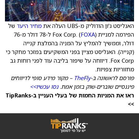
האנליסט ג'ון הודוליק מ-UBS העלה את
מחיר היעד
של
הפירמה למניית Fox Corp. (
FOXA
) ל-78 דולר מ-76
דולר, וממשיך להמליץ על המניה בהמלצת קנייה
(קנייה). האנליסט מציין בפני המשקיעים במזכר מחקר כי
Fox Corp. דיווחה על שיפור בליבה עוד לפני רוחות גב
מחזוריות צפויות.
פורסם לראשונה ב-
TheFly
– מקור מידע סופי לדיווחים
פיננסיים שוברים-שוק בזמן אמת.
נסו עכשיו>>
ראו את המניות החמות של בעלי העניין ב-TipRanks
>>