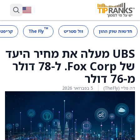
™
חדשות שוק ההון
וול סטריט
The Fly
קריפטו
UBS מעלה את מחיר היעד
של Fox Corp. ל-78 דולר
מ-76 דולר
דה פליי (TheFly)
5 בפברואר 2026