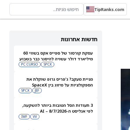
TipRanks.com
חדשות אחרונות
עסקת קורסור של ספייס אקס בשווי 60
מיליארד דולר עשויה להיסגר כבר בשבוע
הבא… אבל המותג Cursor עלול להיעלם
SPCX
PC:CURSO
מניית מעקב? ג'פריס גרופ שוקלת את
הספקולציות על מיזוג בין SpaceX
לטסלה
JEF
SPCX
3 תעודות הסל הטובות ביותר להשקעה,
לפי אנליסט ה-AI – 8/7/2026
IWF
VV