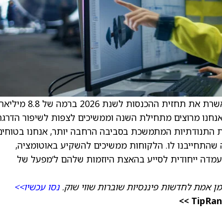
ציפיית הקונצנזוס היא ל־12.02 דולר. החברה מאשרת את תחזית ההכנסות לשנת 2026 ברמה
של 8.85 מיליארד דולר. “אנחנו מרוצים מתחילת השנה וממשיכים לצפות לשיפור הדרג
 התנודתיות המתמשכת בסביבה הרחבה יותר, אנחנו בטוחים
 שהתחייבנו לו. הלקוחות ממשיכים להשקיע באוטומציה,
 בעמדה ייחודית לסייע בהאצת היוזמות שלהם ל‘מפעל של
מן אמת לחדשות פיננסיות שוברות שווי שוק.
נסו עכשיו>>