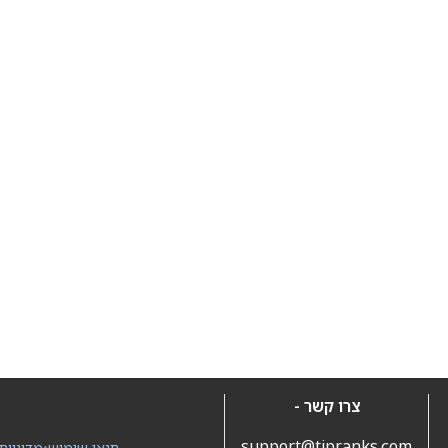
צרו קשר -
support@tipranks.com
תנאי שימוש
•
מדיניות