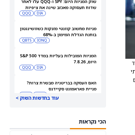
שוק המניות היום: SPY ו-QQQ עלו לאחר
שדוח תעסוקה מאכזב שינה את ציפיות
הריבית
DIA
QQQ
מניות מחשוב קוונטי מזנקות כשוושינגטון
בוחנת הגדלת המימון ב-68%
QBTS
IONQ
המניות המובילות בעליות במדד S&P 500
היום, 7.8.26
 של 8.8 מיליארד
QQQ
DIA
תי
האם העסקה בבריטניה מבשרת צרות?
מניית פאראמונט סקיידנס
(NASDAQ:PSKY) עלתה בכל זאת
WBD
PSKY
עוד בחדשות השוק >
מניית אייר בי.אן.בי (ABNB) זינקה ב-18%
והגיעה לרמה הגבוהה ביותר שלה בארבע
הכי נקראות
שנים
ABNB
AIRBNB