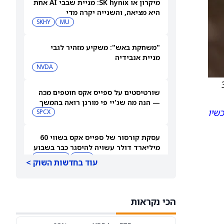
מיקרון או SK hynix: מניית שבבי AI אחת
היא מציאה, והשנייה יקרה מדי
SKHY
MU
"משחקת באש": משקיע מזהיר לגבי
מניית אנבידיה
NVDA
מ-34
שורטיסטים על ספייס אקס חוטפים מכה
— הנה מה שג'יי פי מורגן רואה בהמשך
כשיו
SPCX
עסקת קורסור של ספייס אקס בשווי 60
מיליארד דולר עשויה להיסגר כבר בשבוע
הבא… אבל המותג Cursor עלול להיעלם
SPCX
PC:CURSO
עוד בחדשות השוק >
מניית מעקב? ג'פריס גרופ שוקלת את
הספקולציות על מיזוג בין SpaceX
הכי נקראות
לטסלה
JEF
SPCX