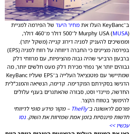
ב־KeyBanc העלו את
מחיר היעד
של הפירמה למניית
MUSA
Murphy USA (
) ל־500 דולר מ־460 דולר,
וממשיכים להעניק למניה דירוג קנייה (משקל יתר).
בפירמה מציינים כי החברה דיווחה על רווח למניה (EPS)
ברבעון הרביעי שהיה גבוה מהציפיות, עם מרווחי דלק
גבוהים יותר אך נפחי מכירת דלק מעט חלשים יותר, מה
שמתיישר עם פוטנציאל העלייה ב־EPS שעליו KeyBanc
הדגישו בסקירתם המקדימה. קדימה, הנשיאה והמנכ"לית
החדשה, מיינדי וסט, סבורה שהאתגרים בענף עלולים
להימשך בטווח הקצר.
פורסם לראשונה ב־
TheFly
– מקור מידע סופי לדיווחי
חדשות פיננסיות בזמן אמת שמזיזות את השוק.
נסו
עכשיו >>
ראו את המניות בעלות הביצועים הטובים ביותר היום