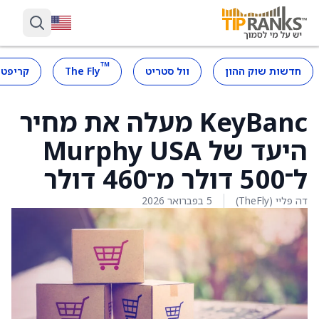
™
חדשות שוק ההון
וול סטריט
The Fly
קריפטו
KeyBanc מעלה את מחיר
היעד של Murphy USA
ל־500 דולר מ־460 דולר
דה פליי (TheFly)
5 בפברואר 2026