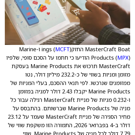
MasterCraft Boat החזקings (
MCFT
) ו-Marine
MPX
Products (
) הודיעו כי חתמו על הסכם סופי, שלפיו
MasterCraft תרכוש את Marine Products בעסקת
מזומן ומניות בשווי של כ-232.2 מיליון דולר, נטו
ממזומנים שנרכשו. לפי תנאי ההסכם, בעלי המניות של
Marine Products יקבלו 2.43 דולר למניה במזומן
ו-0.232 מניות של מניית MasterCraft רגילה עבור כל
מניה של Marine Products שברשותם. בהתבסס על
מחיר הסגירה של מניית MasterCraft שעמד על 23.12
דולר ב-4 בפברואר 2026, התמורה הזו משקפת שווי של
7.79 דולר לכל מניה של Marine Products. שווי