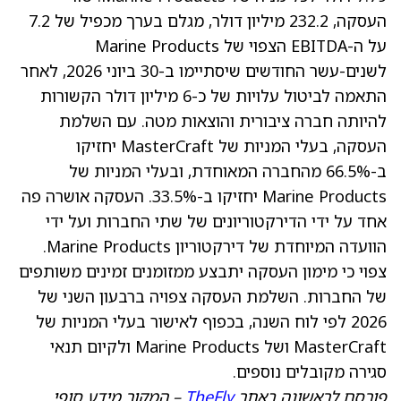
העסקה, 232.2 מיליון דולר, מגלם בערך מכפיל של 7.2
על ה-EBITDA הצפוי של Marine Products
לשנים-עשר החודשים שיסתיימו ב-30 ביוני 2026, לאחר
התאמה לביטול עלויות של כ-6 מיליון דולר הקשורות
להיותה חברה ציבורית והוצאות מטה. עם השלמת
העסקה, בעלי המניות של MasterCraft יחזיקו
ב-66.5% מהחברה המאוחדת, ובעלי המניות של
Marine Products יחזיקו ב-33.5%. העסקה אושרה פה
אחד על ידי הדירקטוריונים של שתי החברות ועל ידי
הוועדה המיוחדת של דירקטוריון Marine Products.
צפוי כי מימון העסקה יתבצע ממזומנים זמינים משותפים
של החברות. השלמת העסקה צפויה ברבעון השני של
2026 לפי לוח השנה, בכפוף לאישור בעלי המניות של
MasterCraft ושל Marine Products ולקיום תנאי
סגירה מקובלים נוספים.
פורסם לראשונה באתר
TheFly
– המקור מידע סופי