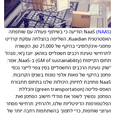
NAAS
NaaS (
) הודיעה כי בשיתוף פעולה עם שותפתה
האסטרטגית Kuaidian, השלימה בהצלחה עסקת קרדיט
פחמני-אינקלוסיבי בהיקף של 21,000 טון, הקשורה
לתרחישי טעינת רכבים חשמליים בווהאן. יוּבּוֹ גָ'אי, מנהל
תחום הקיימות (GM of sustainability) ב-NaaS, אמר:
“שוק טעינת הרכבים החשמליים בסין צפוי לייצר נכסי
פחמן בהיקף של מאות אלפי טונות בשנים הקרובות.
NaaS מחויבת לחיזוק היכולות שלנו בתחום תחבורת
האפס-פליטה (green transportation) והכללת
הפחמן. נמשיך לשפר את מודלי חישוב הפחמן ואת
הפלטפורמות הדיגיטליות שלנו, ולהרחיב תרחישי מסחר
וערוצי שותפות, כדי לתמוך בהשתתפות רחבה יותר של