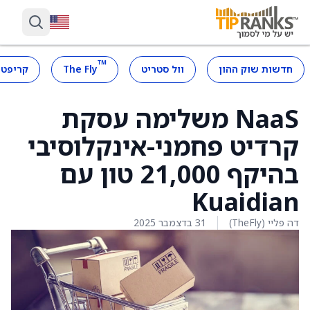
™
חדשות שוק ההון
וול סטריט
The Fly
קריפטו
NaaS משלימה עסקת
קרדיט פחמני-אינקלוסיבי
בהיקף 21,000 טון עם
Kuaidian
דה פליי (TheFly)
31 בדצמבר 2025