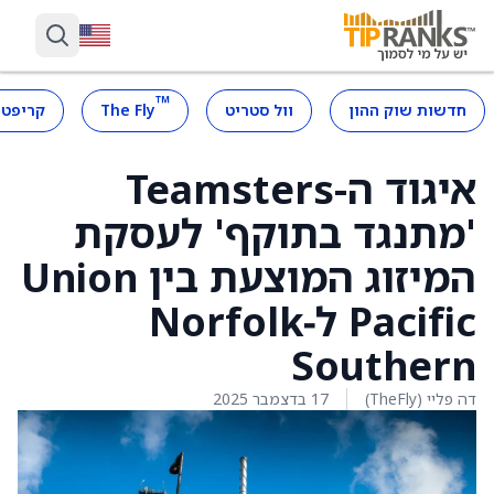
™
חדשות שוק ההון
וול סטריט
The Fly
קריפטו
איגוד ה-Teamsters
'מתנגד בתוקף' לעסקת
המיזוג המוצעת בין Union
Pacific ל‑Norfolk
Southern
דה פליי (TheFly)
17 בדצמבר 2025