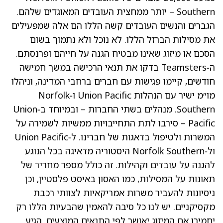
Southern – יותר ממחצית העובדים המאוגדים שלהם.
הגברים והנשים העובדים קשה הללו הם אלה שמפעילים
את מסילות הברזל הללו. לא נוכל ולא נתמוך בשום
הסכם או מיזוג שאינו מבטיח הגנה על חייהם ופרנסתם.
ה‑Teamsters בדקו את תנאי הרכישה במשך חמישה
חודשים, קיימו פגישות עם חברים ברחבי המדינה, וניהלו
מו״מ ישיר עם הנהלות Union Pacific ו‑Norfolk
Southern. מנהלים בשתי החברות – ובמיוחד ב‑Union
Pacific – סירבו לתת התחייבויות ממשיות לשמירה על
המשרות ולטיפול בדאגות של חברינו. ל‑Union Pacific
ול‑Norfolk Southern היסטוריה מדאיגה בכל הנוגע
להגנה על עובדים וקהילות. זה כולל מספר מחריד של
תאונות על המסילות, כמו האסון באיסט פלסטיין, וכן
ניסיונות להעביר משרות אמריקאיות לצוותי רכבת
מקסיקניים. יש לנו כל סיבה להאמין שהבעיות הללו רק
יחמירו אם המיזוג יאושר לפי התנאים המוצעים. הגיע