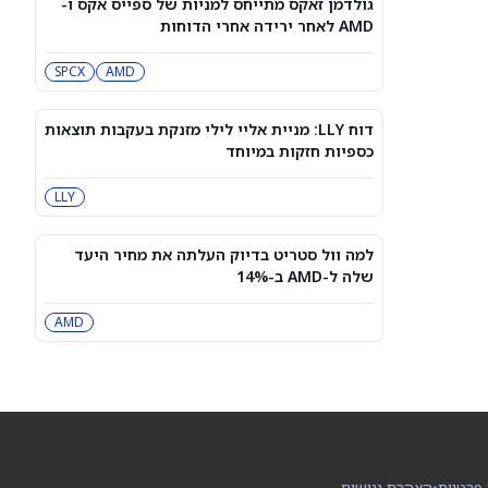
גולדמן זאקס מתייחס למניות של ספייס אקס ו-
למרות תוצאות טובות מהצפוי ברבעון
AMD לאחר ירידה אחרי הדוחות
הרביעי. מה הלחיץ את המשקיעים?
SNDK
SPCX
AMD
האם מניית קוסטקו (COST) עדיין קנייה
טובה אחרי דוח המכירות שלה ליולי
COST
2026?
דוח LLY: מניית אליי לילי מזנקת בעקבות תוצאות
כספיות חזקות במיוחד
פריצת הדרך הקוונטית של די־וייב
LLY
מוסיפה רוח גבית למניית QBTS לקראת
דוחות הרבעון השני
QBTS
למה וול סטריט בדיוק העלתה את מחיר היעד
שלה ל-AMD ב-14%
רשות התחרות אישרה: הוט מובייל תימכר
לפי שווי של 1.8 מיליארד שקל
AMD
IL:KSTN
DeepSeek מזהירה מפני עליית מחירים
גדולה, ומסיימת את עידן ה-AI הזול
במיוחד
PC:DEE6S
מניית SoundHound AI Class A (SOUN)
 פרטיות
•
הצהרת נגישות