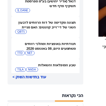
דנאל (אדיר יהושע) בע”מ מפרסמת
תשקיף מדף חדש
IL:DANE
תצוגה מקדימה של דוח הרווחים לרבעון
השני של די־וייב קוונטום: האם מניית
(QBTS) יכולה להמשיך לבנות על רבעון
QBTS
הפריצה שלה?
תנודתיות באופציות ומהלכי רווחים
דיווחה על שני
משתמעים היום, 06 באוגוסט 2026
TTD
NET
שבע המופלאות והשאלות
TSLA
NVDA
עוד בחדשות השוק >
SPCX, אנבידיה – קאת'י ווד מהמרת
בגדול על ספייס אקס ואנבידיה, ומוכרת
את פלנטיר
CRCL
NVDA
הכי נקראות
מניית סנדיסק (SNDK) נופלת ב-10%