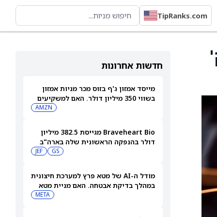
TipRanks.com
החזק'
חדשות אחרונות
מייסד אמזון ג'ף בזוס מכר מניות אמזון
בשווי 350 מיליון דולר. האם למשקיעים
יש סיבה לדאגה?
AMZN
Braveheart Bio מגייסת 382.5 מיליון
דולר בהנפקה הראשונית שלה בארה"ב
כדי להילחם במחלות לב
GS
JEF
מודל ה-AI של מטא פרץ למערכת חיצונית
במהלך בדיקת אבטחה. האם מניית מטא
תיפגע?
META