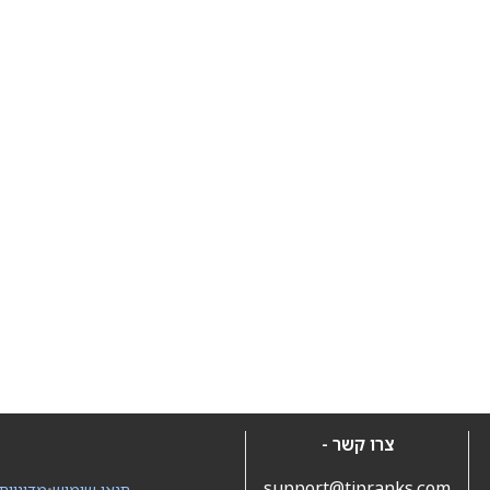
צרו קשר -
support@tipranks.com
תנאי שימוש
•
מדיניות