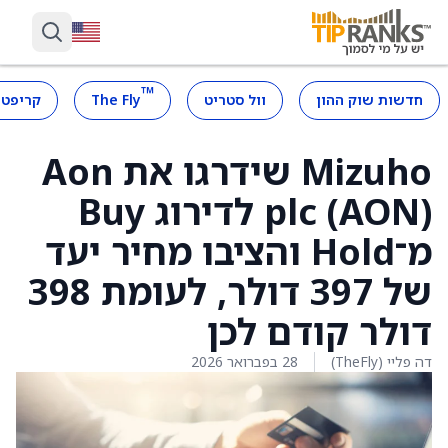
™
חדשות שוק ההון
וול סטריט
The Fly
קריפטו
Mizuho שידרגו את Aon
plc (AON) לדירוג Buy
מ־Hold והציבו מחיר יעד
של 397 דולר, לעומת 398
דולר קודם לכן
דה פליי (TheFly)
28 בפברואר 2026