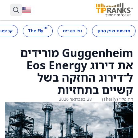
™
חדשות שוק ההון
וול סטריט
The Fly
קריפטו
Guggenheim מורידים
את דירוג Eos Energy
ל־דירוג החזקה בשל
קשיים בתחזיות
דה פליי (TheFly)
28 בפברואר 2026