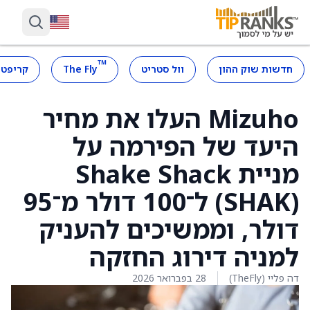
™
חדשות שוק ההון
וול סטריט
The Fly
קריפטו
Mizuho העלו את מחיר
היעד של הפירמה על
מניית Shake Shack
(SHAK) ל־100 דולר מ־95
דולר, וממשיכים להעניק
למניה דירוג החזקה
דה פליי (TheFly)
28 בפברואר 2026