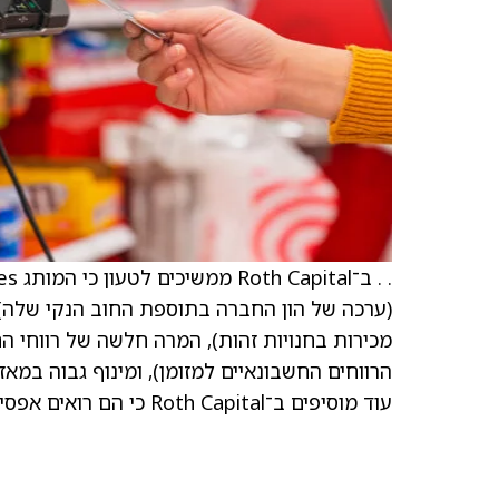
הרווחים החשבונאיים למזומן), ומינוף גבוה במא
עוד מוסיפים ב־Roth Capital כי הם רואים אפסייד מוגבל בטווח הקרוב במניית Xponential Fitness.