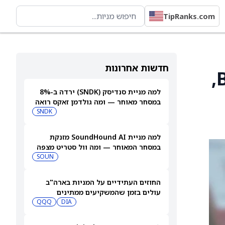
TipRanks.com
חדשות אחרונות
Xponential Fitness (XPOF) ל־דירוג החזקה מ־Buy,
למה מניית סנדיסק (SNDK) ירדה ב-8%
במסחר מאוחר — ומה גולדמן זאקס רואה
בהמשך
SNDK
למה מניית SoundHound AI מזנקת
במסחר המאוחר — ומה וול סטריט מצפה
שיקרה בהמשך
SOUN
החוזים העתידיים על המניות בארה"ב
עולים בזמן שהמשקיעים ממתינים
לדוחות נוספים
DIA
QQQ