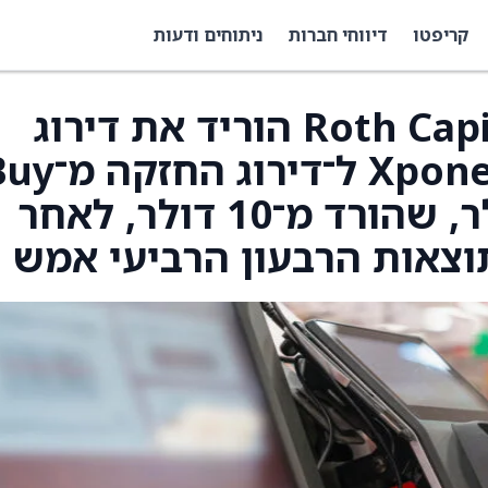
קריפטו
דיווחי חברות
ניתוחים ודעות
ג’ורג’ קלי, אנליסט ,Roth Capital הוריד את דירוג
עם מחיר יעד של 7 דולר, שהורד מ־10 דולר, לאחר
צאות הרבעון הרביעי אמש