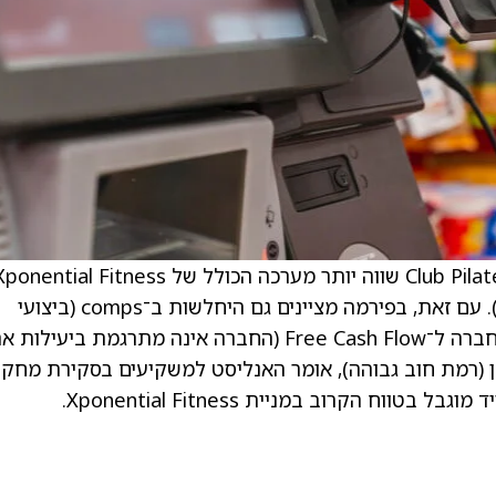
. . ב־Roth Capital ממשיכים לטעון כי המותג Club Pilates שווה יותר מערכה הכולל של nential Fitness
(ערכה של הון החברה בתוספת החוב הנקי שלה). עם זאת, בפירמה מציינים גם היחלשות ב־comps (ביצועי
מכירות בחנויות זהות), המרה חלשה של רווחי החברה ל־Free Cash Flow (החברה אינה מתרגמת ביעילות
זן (רמת חוב גבוהה), אומר האנליסט למשקיעים בסקירת מחקר