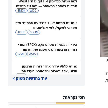
למה מניות סנדיסק ו-Western Digital
יורדות במסחר המאוחר — ומה וול סטריט
צופה בהמשך
WDC
SNDK
3 מניות מתחת ל-10 דולר עם אפסייד חזק
שכדאי לשקול, לפי אנליסטים
TDUP
SOUN
הירידה במניית ספייס אקס (SPCX) אחרי
דוחות הרבעון השני מפנה את הזרקור
ASTS
לקרנות סל חלל עם חשיפה גבוהה
GSAT
Xpo
מניית AMD ירדה אחרי דוחות הרבעון
השני, אבל ג'פריס וטרואיסט העלו את
 את
מחירי היעד. הנה הסיבה
AMD
עוד בחדשות השוק >
.
אטסי מקצצת 12% מכוח האדם שלה, אבל
AI וקיצוץ עלויות אינם הסיבה
הכי נקראות
AMZN
WMT