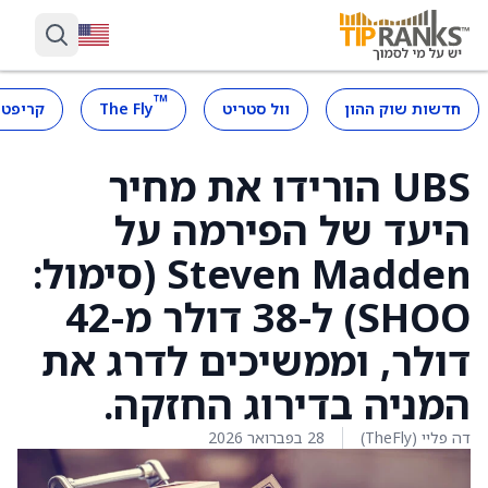
™
חדשות שוק ההון
וול סטריט
The Fly
קריפטו
UBS הורידו את מחיר
היעד של הפירמה על
Steven Madden (סימול:
SHOO) ל-38 דולר מ-42
דולר, וממשיכים לדרג את
המניה בדירוג החזקה.
דה פליי (TheFly)
28 בפברואר 2026