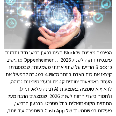
הפירמה מציינת ש־Block הציגו רבעון רביעי חזק ותחזית
פיננסית חזקה לשנת 2026. . . Oppenheimer מדגישים
כי Block הודיעו על שינוי ארגוני משמעותי, שבמסגרתו
קיצצו את כוח האדם ביותר מ־40% במטרה להפעיל את
העסק באמצעות צוותים קטנים ובעלי מיומנות גבוהה,
להאיץ אוטומציה באמצעות AI (בינה מלאכותית),
ולתמוך ביעדי הרווח לשנת 2026, שנמצאים הרבה מעל
התחזית הקונצנזואלית בוול סטריט. ברבעון הרביעי,
פעילות המשתמשים של Cash App השתפרה עוד יותר,