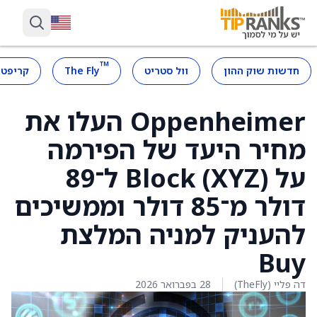
™
חדשות שוק ההון
וול סטריט
The Fly
קריפטו
Oppenheimer העלו את
מחיר היעד של הפירמה
על Block (XYZ) ל־89
דולר מ־85 דולר וממשיכים
להעניק למניה המלצת
Buy
דה פליי (TheFly)
28 בפברואר 2026