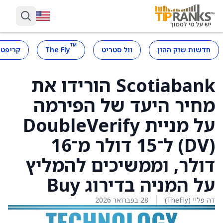
™
חדשות שוק ההון
וול סטריט
The Fly
קריפטו
Scotiabank הורידו את
מחיר היעד של הפירמה
על מניית DoubleVerify
(DV) ל־15 דולר מ־16
דולר, וממשיכים להמליץ
על המניה בדירוג Buy
דה פליי (TheFly)
28 בפברואר 2026