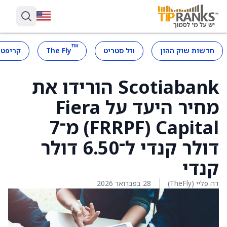
™
חדשות שוק ההון
וול סטריט
The Fly
קריפטו
Scotiabank הורידו את
מחיר היעד על Fiera
Capital ‏(FRRPF) מ־7
דולר קנדי ל־6.50 דולר
קנדי
דה פליי (TheFly)
28 בפברואר 2026