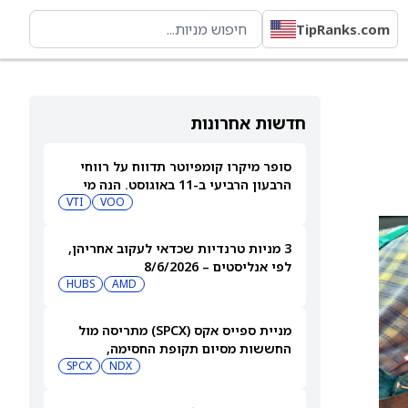
TipRanks.com
חדשות אחרונות
סופר מיקרו קומפיוטר תדווח על רווחי
הרבעון הרביעי ב-11 באוגוסט. הנה מי
מחזיק במניית [SMCI]
VOO
VTI
3 מניות טרנדיות שכדאי לעקוב אחריהן,
לפי אנליסטים – 8/6/2026
HUBS
AMD
מניית ספייס אקס (SPCX) מתריסה מול
החששות מסיום תקופת החסימה,
ומטפסת לאחר שחרור 911 מיליון מניות
NDX
SPCX