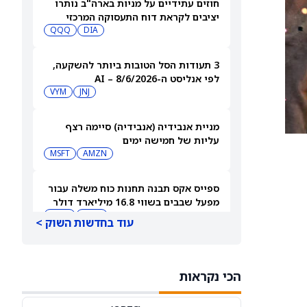
חוזים עתידיים על מניות בארה"ב נותרו
יציבים לקראת דוח התעסוקה המרכזי
QQQ
DIA
3 תעודות הסל הטובות ביותר להשקעה,
לפי אנליסט ה-AI – 8/6/2026
VYM
JNJ
מניית אנבידיה (אנבידיה) סיימה רצף
עליות של חמישה ימים
MSFT
AMZN
ספייס אקס תבנה תחנות כוח משלה עבור
מפעל שבבים בשווי 16.8 מיליארד דולר
SPCX
INTC
עוד בחדשות השוק >
חדשות מיזוגים ורכישות: אדוונסד מיקרו
דיווייסז רוכשת את Taalas כדי לחזק את
הכי נקראות
מהלך ה-AI inference שלה
AMD