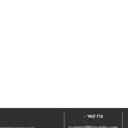
צרו קשר -
support@tipranks.com
תנאי שימוש
•
מדיניות