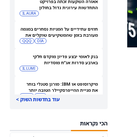
אאורה השקעות זכתה בפרויקט
התחדשות עירונית גדול בחולון
IL:AURA
חוזים עתידיים על המניות נסחרים במגמה
מעורבת בזמן שהמשקיעים שוקלים את
DIA
שיא הסגירה של הדאו ואת השיחות בין
QQQ
ארה"ב לאיראן
בנק לאומי יבצע פדיון מוקדם חלקי
בארבע סדרות אג”ח מוסדיות
IL:LUMI
מיקרוסופט או IBM: מורגן סטנלי בוחר
את מניית ההייפרסקיילר הטובה יותר
לקנייה עכשיו
IBM
MSFT
עוד בחדשות השוק >
למה מניית סנדיסק (SNDK) ירדה 8%
במסחר המאוחר — ומה גולדמן זאקס
הכי נקראות
צופה להמשך
SNDK