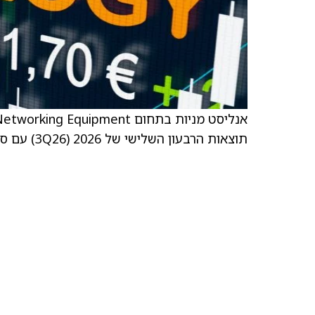
תוצאות הרבעון השלישי של 2026 (3Q26) עם סגן הנשיא ניוטון ב־27 בפברואר בשעה 14:00.