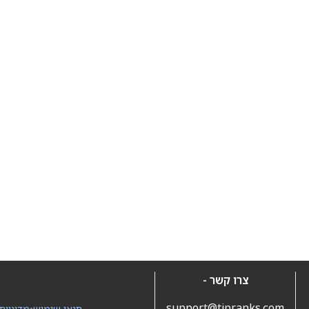
צרו קשר -
support@tipranks.com
תנאי שימוש
•
מדיניות