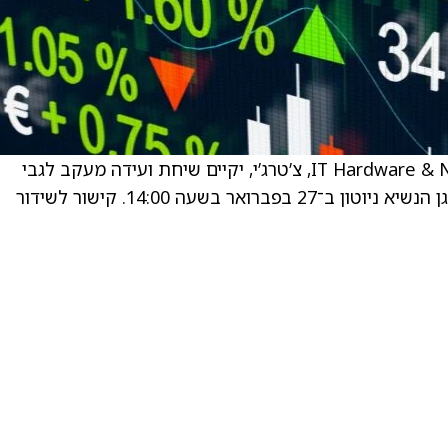
אנליסט מניות בתחום IT Hardware & Networking Equipment, צ’טרג’י, יקיים שיחת ועידה מעקב לגבי
קישור לשידור