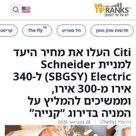
™
חדשות שוק ההון
וול סטריט
The Fly
קריפטו
Citi העלו את מחיר היעד
למניית Schneider
Electric ‏(SBGSY) ל-340
אירו מ-300 אירו,
וממשיכים להמליץ על
המניה בדירוג “קנייה”
דה פליי (TheFly)
28 בפברואר 2026