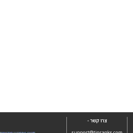
צרו קשר -
support@tipranks.com
תנאי שימוש
•
מדיניות