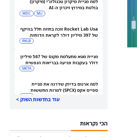
למה מניית מיקרון טכנולוג'י (מיקרון)
בולטת במירוץ זיכרון ה-AI
WDC
MU
Rocket Lab Usa זוכה בחוזה חלל בהיקף
של 397 מיליון דולר לקראת הדוחות.
האם מכירות גדולות יספיקו כדי להגיע
RKLB
לרווחיות?
מניית מטא מתעלמת מקנס של 567 מיליון
דולר בעקבות פגיעה בבריאות הנפשית
של בני נוער
META
למה ארגוס בדיוק שדרגה את מניית
ספייס אקס (SPCX) למרות החששות
מהוצאות על AI
SPCX
עוד בחדשות השוק >
ברנסטין אומרת לקנות את מניית קוסטקו
(COST) כשהקמעונאית מתכננת 300
הכי נקראות
מחסנים חדשים
COST