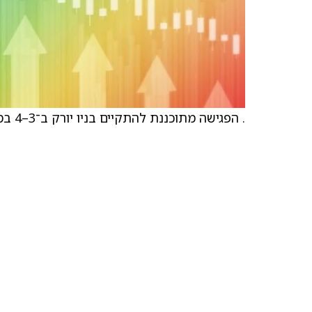
. הפגישה מתוכננת להתקיים בניו יורק ב־3–4 במרץ ותנוהל על ידי DA Davidson.