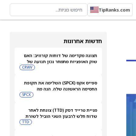
TipRanks.com
חדשות אחרונות
תצוגה מקדימה של דוחות קורוויב: האם
שוק האופציות מתמחר נכון תנועה של
15.5% אחרי הדוחות?
CRWV
ספייס אקס (SPCX) השלימה את תקופת
החסימה הראשונה שלה. הנה מה
שמשקיעים צריכים לעקוב אחריו כעת
SPCX
מניית טרייד דסק (TTD) צונחת לאחר
שדוח חלש לרבעון השני הוביל לשורת
הורדות דירוג
TTD