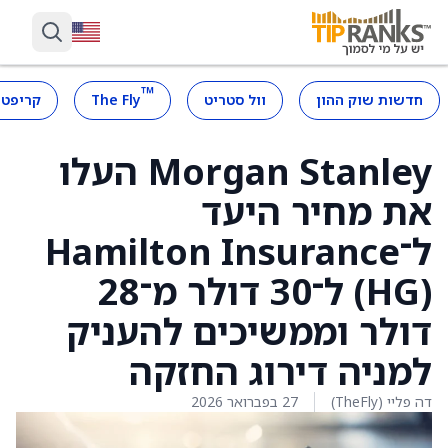
™
חדשות שוק ההון
וול סטריט
The Fly
קריפטו
Morgan Stanley העלו
את מחיר היעד
ל־Hamilton Insurance
‏(HG) ל־30 דולר מ־28
דולר וממשיכים להעניק
למניה דירוג החזקה
דה פליי (TheFly)
27 בפברואר 2026