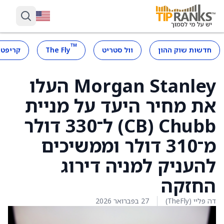
™
חדשות שוק ההון
וול סטריט
The Fly
קריפטו
Morgan Stanley העלו
את מחיר היעד על מניית
Chubb ‏(CB) ל־330 דולר
מ־310 דולר וממשיכים
להעניק למניה דירוג
החזקה
דה פליי (TheFly)
27 בפברואר 2026