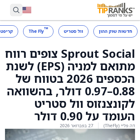
™
חדשות שוק ההון
וול סטריט
The Fly
קריפטו
Sprout Social צופים רווח
מתואם למניה (EPS) לשנת
הכספים 2026 בטווח של
0.88–0.97 דולר, בהשוואה
לקונצנזוס וול סטריט
העומד על 0.90 דולר
דה פליי (TheFly)
27 בפברואר 2026