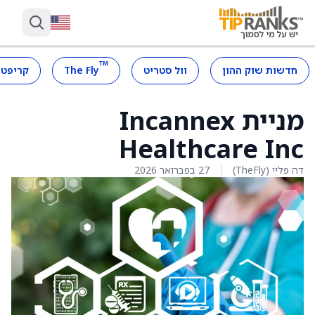
™
חדשות שוק ההון
וול סטריט
The Fly
קריפטו
מניית Incannex
Healthcare Inc
דה פליי (TheFly)
27 בפברואר 2026