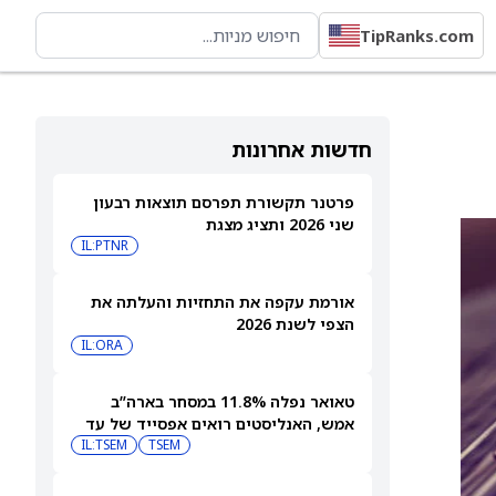
TipRanks.com
חדשות אחרונות
פרטנר תקשורת תפרסם תוצאות רבעון
שני 2026 ותציג מצגת
IL:PTNR
אורמת עקפה את התחזיות והעלתה את
הצפי לשנת 2026
IL:ORA
טאואר נפלה 11.8% במסחר בארה”ב
אמש, האנליסטים רואים אפסייד של עד
IL:TSEM
TSEM
63%