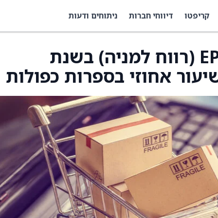
קריפטו
דיווחי חברות
ניתוחים ודעות
תאגיד HNI מצפה ש‑EPS (רווח למניה) בשנת