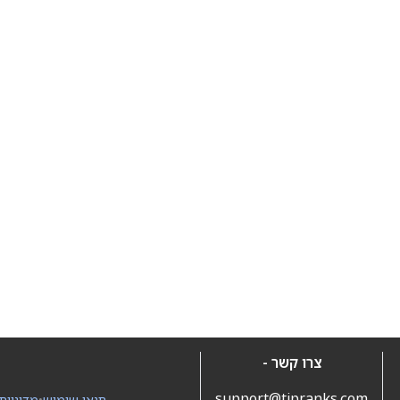
צרו קשר -
support@tipranks.com
תנאי שימוש
•
מדיניות