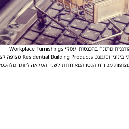
. החברה ציינה כי לשנה המלאה מצופה צמיחה אורגנית מתונה בהכנסות. עסקי Workplace Furnishings
המאוחדים מצופים לצמוח בקצב אחוזי חד ספרתי בינוני, וסגמנט lding Products
ב אחוזי חד ספרתי נמוך. כולל Steelcase, מצופות מכירות הנטו המאוחדות לשנה המלאה ליותר מלהכפ