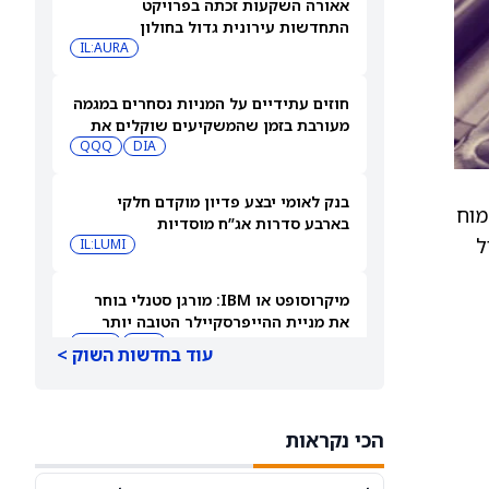
אאורה השקעות זכתה בפרויקט
התחדשות עירונית גדול בחולון
IL:AURA
חוזים עתידיים על המניות נסחרים במגמה
מעורבת בזמן שהמשקיעים שוקלים את
DIA
שיא הסגירה של הדאו ואת השיחות בין
QQQ
ארה"ב לאיראן
בנק לאומי יבצע פדיון מוקדם חלקי
Residential Bui מצופה לצמוח
בארבע סדרות אג”ח מוסדיות
יל
IL:LUMI
מיקרוסופט או IBM: מורגן סטנלי בוחר
את מניית ההייפרסקיילר הטובה יותר
לקנייה עכשיו
IBM
MSFT
עוד בחדשות השוק >
למה מניית סנדיסק (SNDK) ירדה 8%
במסחר המאוחר — ומה גולדמן זאקס
הכי נקראות
צופה להמשך
SNDK