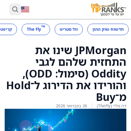
™
חדשות שוק ההון
וול סטריט
The Fly
קריפטו
JPMorgan שינו את
התחזית שלהם לגבי
Oddity (סימול: ODD),
והורידו את הדירוג ל־Hold
מ־Buy
דה פליי (TheFly)
26 בפברואר 2026