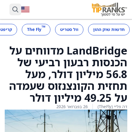
™
חדשות שוק ההון
וול סטריט
The Fly
קריפטו
LandBridge מדווחים על
הכנסות רבעון רביעי של
56.8 מיליון דולר, מעל
תחזית הקונצנזוס שעמדה
על 49.25 מיליון דולר
דה פליי (TheFly)
26 בפברואר 2026