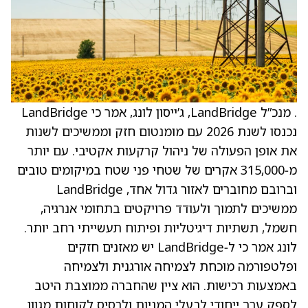
. מנכ”ל LandBridge, ג’ייסון לונג, אמר כי LandBridge
נכנסו לשנת 2026 עם מומנטום חזק וממשיכים לשנות
את אופן הפעולה של ניהול קרקעות אקטיבי. עם יותר
מ‑315,000 אקרים של שטחי פני שטח במיקומים טובים
וברובם מחוברים לאזור גדול אחד, LandBridge
ממשיכים לתמוך ולעודד פרויקטים בתחומי אנרגיה,
חשמל, תשתיות דיגיטליות ופיתוח תעשייתי רחב יותר.
לונג אמר כי ל‑LandBridge יש מאזנים חזקים
ופלטפורמה מוכחת לצמיחה אורגנית ולצמיחה
באמצעות רכישות. הוא ציין שהחברה ממוצבת היטב
לספק ערך ייחודי לבעלי המניות ולבסיס לקוחות מגוון