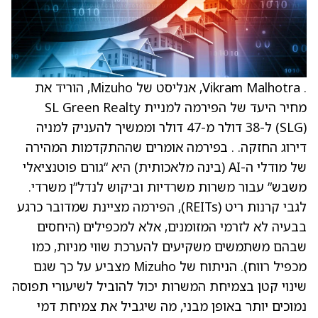
. Vikram Malhotra, אנליסט של Mizuho, הוריד את
מחיר היעד של הפירמה למניית SL Green Realty
‏(SLG) ל-38 דולר מ-47 דולר וממשיך להעניק למניה
דירוג החזקה. . בפירמה אומרים שההתקדמות המהירה
של מודלי ה-AI (בינה מלאכותית) היא “גורם פוטנציאלי
משבש” עבור משרות משרדיות וביקוש לנדל”ן משרדי.
לגבי קרנות ריט (REITs), הפירמה מציינת שמדובר כרגע
בבעיה לא לזרמי המזומנים, אלא למכפילים (היחסים
שבהם משתמשים משקיעים להערכת שווי מניות, כמו
מכפיל רווח). הניתוח של Mizuho מצביע על כך שגם
שינוי קטן בצמיחת המשרות יכול להוביל לשיעורי תפוסה
נמוכים יותר באופן מבני, מה שיגביל את צמיחת דמי