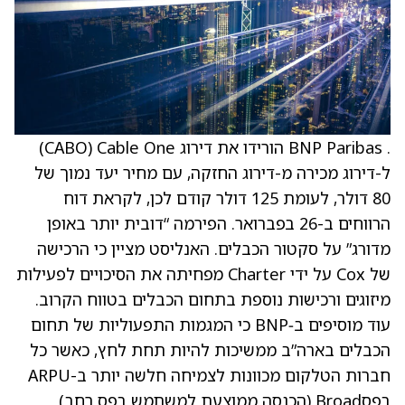
. BNP Paribas הורידו את דירוג Cable One ‏(CABO)
ל-דירוג מכירה מ-דירוג החזקה, עם מחיר יעד נמוך של
80 דולר, לעומת 125 דולר קודם לכן, לקראת דוח
הרווחים ב-26 בפברואר. הפירמה “דובית יותר באופן
מדורג” על סקטור הכבלים. האנליסט מציין כי הרכישה
של Cox על ידי Charter מפחיתה את הסיכויים לפעילות
מיזוגים ורכישות נוספת בתחום הכבלים בטווח הקרוב.
עוד מוסיפים ב‑BNP כי המגמות התפעוליות של תחום
הכבלים בארה”ב ממשיכות להיות תחת לחץ, כאשר כל
חברות הטלקום מכוונות לצמיחה חלשה יותר ב-ARPU
בפסBroad (הכנסה ממוצעת למשתמש בפס רחב)