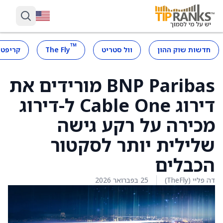
™
חדשות שוק ההון
וול סטריט
The Fly
קריפטו
BNP Paribas מורידים את
דירוג Cable One ל-דירוג
מכירה על רקע גישה
שלילית יותר לסקטור
הכבלים
דה פליי (TheFly)
25 בפברואר 2026