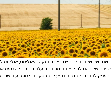
Raymond Jame אמרו כי Whitecap סיימו שנה של שינויים מהותיים בצורה חזקה. האנליסט, אנליסט 
שפויה של ההנהלה לפיתוח מפחיתה עלויות ומגדילה מעט א
י להעניק לחברה מומנטום תפעולי מספק כדי לספק עוד שנה ש