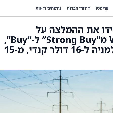
קריפטו
דיווחי חברות
ניתוחים ודעות
Raymond הורידו את ההמלצה על
Whitecap Resources מ”Strong Buy” ל-“Buy”,
והעלו את מחיר היעד למניה ל-16 דולר קנדי, מ-15