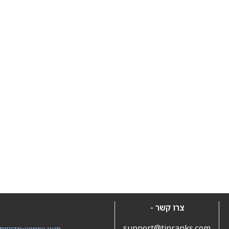
צרו קשר -
support@tipranks.com
תנאי שימוש
•
מדיניות