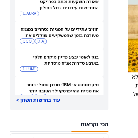
אאורה השקעות זכתה בפרויקט
התחדשות עירונית גדול בחולון
IL:AURA
חוזים עתידיים על המניות נסחרים במגמה
מעורבת בזמן שהמשקיעים שוקלים את
DIA
שיא הסגירה של הדאו ואת השיחות בין
QQQ
ארה"ב לאיראן
בנק לאומי יבצע פדיון מוקדם חלקי
בארבע סדרות אג”ח מוסדיות
IL:LUMI
ללא
ת
מיקרוסופט או IBM: מורגן סטנלי בוחר
את מניית ההייפרסקיילר הטובה יותר
ל
לקנייה עכשיו
IBM
MSFT
עוד בחדשות השוק >
למה מניית סנדיסק (SNDK) ירדה 8%
במסחר המאוחר — ומה גולדמן זאקס
הכי נקראות
צופה להמשך
SNDK