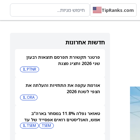
TipRanks.com
חדשות אחרונות
פרטנר תקשורת תפרסם תוצאות רבעון
שני 2026 ותציג מצגת
IL:PTNR
אורמת עקפה את התחזיות והעלתה את
הצפי לשנת 2026
IL:ORA
טאואר נפלה 11.8% במסחר בארה”ב
אמש, האנליסטים רואים אפסייד של עד
IL:TSEM
TSEM
63%