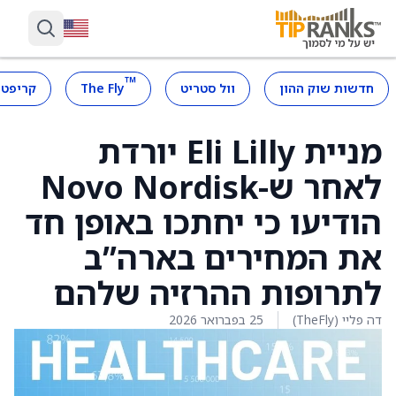
™
חדשות שוק ההון
וול סטריט
The Fly
קריפטו
מניית Eli Lilly יורדת
לאחר ש-Novo Nordisk
הודיעו כי יחתכו באופן חד
את המחירים בארה”ב
לתרופות ההרזיה שלהם
דה פליי (TheFly)
25 בפברואר 2026