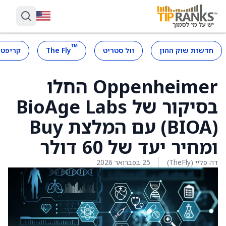
™
חדשות שוק ההון
וול סטריט
The Fly
קריפטו
Oppenheimer החלו
בסיקור של BioAge Labs
‏(BIOA) עם המלצת Buy
ומחיר יעד של 60 דולר
דה פליי (TheFly)
25 בפברואר 2026