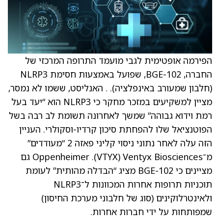
הפירמה אופטימית לגבי מועמד התרופה המרכזי של
החברה, ‏BGE-102, שפועל באמצעות חסימת NLRP3
(חלבון שמעורב באינפלציה). . האנליסט, ששמו לא נמסר,
מציין למשקיעים במזכר מחקר כי ‏NLRP3 הוא “יעד בעל
רמת וידוא גבוהה” שמשך לאחרונה תשומת לב רבה בשל
הפוטנציאל שלו להפחתת סיכון קרדיו-וסקולרי. העניין
הזה עלה לאחר נתוני ניסוי קליני פאזה 2 “מעודדים”
מ־Ventyx Biosciences ‏(VTYX). Oppenheimer גם
מציינים כי ‏BGE-102 מציג “הבדלה מהותית” לעומת
תוכניות תרופות אחרות המכוונות ל־NLRP3
ולאינטרלוקינים (סוג של חלבוני מערכת החיסון)
שמפותחות על ידי חברות אחרות.