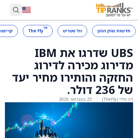
™
חדשות שוק ההון
וול סטריט
The Fly
קריפטו
UBS שדרגו את IBM
מדירוג מכירה לדירוג
החזקה והותירו מחיר יעד
של 236 דולר.
דה פליי (TheFly)
25 בפברואר 2026