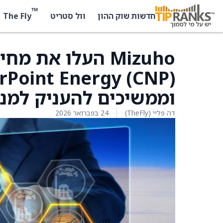
™
The Fly
חדשות שוק ההון
וול סטריט
Mizuho העלו את 
וממשיכים להעניק למני
דה פליי (TheFly)
24 בפברואר 2026