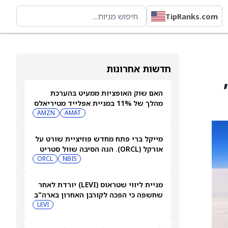
TipRanks.com
חדשות אחרונות
ולר,
האם שוק האופציות ממעיט בהערכת
מהלך של 11% במניית אפלייד מטיריאלס
(AMAT) אחרי הדוח?
AMAT
AMZN
מייקל ברי פתח מחדש פוזיציית שורט על
אורקל (ORCL). הנה הסיבה שוול סטריט
עדיין רואה אפסייד של 80%
NBIS
ORCL
מניית ליווי שטראוס (LEVI) יורדת לאחר
שחשפה כי הפכה לקורבן האחרון בארה"ב
למתקפת סייבר
LEVI