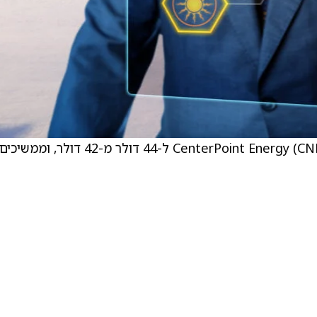
Mizuho העלו את מחיר היעד של הפירמה על CenterPoint Energy (CNP) ל-44 דולר מ-42 דולר, וממשיכים