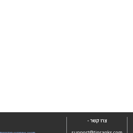
צרו קשר -
support@tipranks.com
תנאי שימוש
•
מדיניות