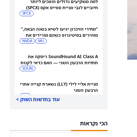
למה משקיעים גדולים הופכים ליותר
חיוביים לגבי מניית ספייס אקס (SPCX)
אחרי שחרור 911 מיליון מניות
SPCX
"מחירי הזיכרון יגיעו לשיא בשנה הבאה,"
מזהירים בסיטיגרופ כשהם מורידים את
MU
מחיר היעד של מניית מיקרון טכנולוג'י
NVDA
ב-18%
SoundHound AI Class A ריסקה את
תחזיות הרבעון השני — האם כדאי לקנות
עכשיו את מניית SOUN?
SOUN
מניית אליי לילי (LLY) נשארת קנייה אחרי
הרבעון השני
LLY
עוד בחדשות השוק >
מניית ASTS מזנקת לאחר שמנהל קרן
מוביל קנה את AST ספייסמובייל לפני
הכי נקראות
הדוח
VOD
ASTS