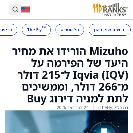
™
חדשות שוק ההון
וול סטריט
The Fly
קריפטו
Mizuho הורידו את מחיר
היעד של הפירמה על
Iqvia (IQV) ל־215 דולר
מ־266 דולר, וממשיכים
לתת למניה דירוג Buy
דה פליי (TheFly)
24 בפברואר 2026