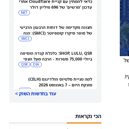
כדאי להמתין עם קניית Cloudflare אחרי
עדכון 'מרשים' של 696 מיליון דולר
NET
תצוגה מקדימה של דוחות הרבעון הרביעי
של סופר מיקרו קומפיוטר (SMCI): הנה
למה לצפות
SMCI
SHOP, LULU, QSR: כלכלת קנדה הוסיפה
ביולי 75,000 משרות - הרבה מעל הצפי
ק של
QSR
DIA
קיו.
למה מניית סלטיוס הולדינגס (CELH)
מזנקת היום – 7 באוגוסט 2026
CELH
עוד בחדשות השוק >
מניית דראפטקינגס (DKNG) עולה ב-6%
למרות תוצאות כספיות גרועות. הנה
הכי נקראות
הסיבה
DKNG