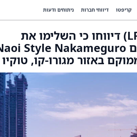
קריפטו
דיווחי חברות
ניתוחים ודעות
Lead Real Estate ‏(LRE) דיווחו כי השלימו את
פרויקט הבתים הפרטיים aoi Style Nakameguro