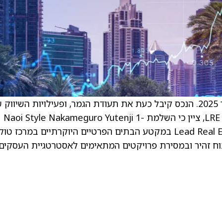
כפי שדווח בעבר, עבודות הבנייה החלו בפברואר 2025. הנכס קיבל כעת את תעודת הגמר, ופעילויות השיוו
הבתים החלו. . אייג’י נגאהרה, המנהל הראשי של LRE, ציין כי השלמת Naoi Style Nakameguro Yutenji 1-
Chome מדגישה את המשך פעילותה של Lead Real Estate במקטע הבתים הפרטיים היוקרתיים במרכז טו
 זהיר ובמסירת פרויקטים המתאימים לאסטרטגיית העסקים