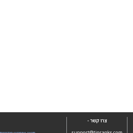
צרו קשר -
support@tipranks.com
תנאי שימוש
•
מדיניות