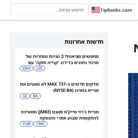
TipRanks.com
חדשות אחרונות
N
מחפשים מציאות? 3 מניות נסתרות של
מרכזי נתונים בדירוג 'קנייה חזקה' עם
אפסייד של יותר מ-40%, 7/8/26
UIS
VIAV
סדקים חדשים ב-737 MAX לא מאטים את
מניית בואינג (NYSE:BA)
GE
BA
מניית ג'רזי מייק'ס סאבס (JMKE) ממשיכה
להתקשות שבוע אחרי ההנפקה
YUM
CMG