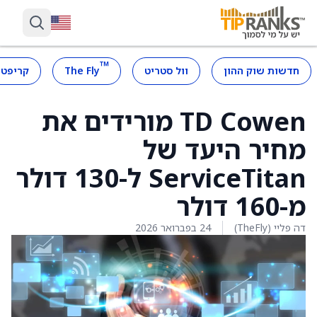
™
חדשות שוק ההון
וול סטריט
The Fly
קריפטו
TD Cowen מורידים את
מחיר היעד של
ServiceTitan ל-130 דולר
מ-160 דולר
דה פליי (TheFly)
24 בפברואר 2026