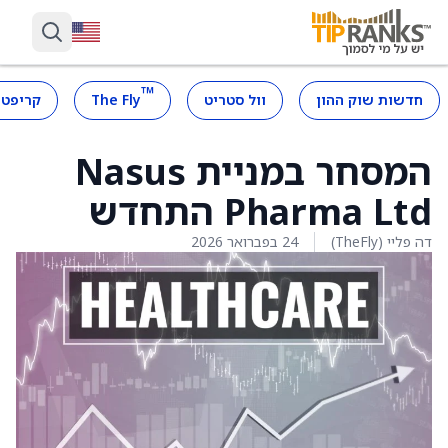
™
חדשות שוק ההון
וול סטריט
The Fly
קריפטו
המסחר במניית Nasus
Pharma Ltd התחדש
דה פליי (TheFly)
24 בפברואר 2026