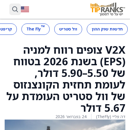
™
חדשות שוק ההון
וול סטריט
The Fly
קריפטו
V2X צופים רווח למניה
(EPS) בשנת 2026 בטווח
של 5.50–5.90 דולר,
לעומת תחזית הקונצנזוס
של וול סטריט העומדת על
5.67 דולר
דה פליי (TheFly)
24 בפברואר 2026