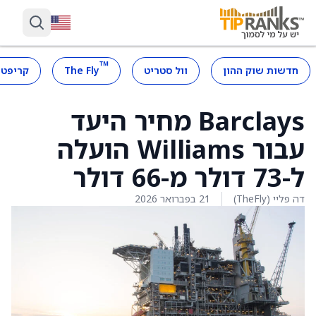
™
חדשות שוק ההון
וול סטריט
The Fly
קריפטו
Barclays מחיר היעד
עבור Williams הועלה
ל-73 דולר מ-66 דולר
דה פליי (TheFly)
21 בפברואר 2026