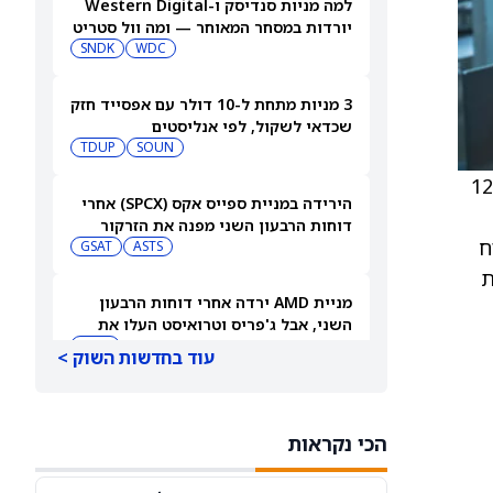
למה מניות סנדיסק ו-Western Digital
יורדות במסחר המאוחר — ומה וול סטריט
צופה בהמשך
WDC
SNDK
3 מניות מתחת ל-10 דולר עם אפסייד חזק
שכדאי לשקול, לפי אנליסטים
TDUP
SOUN
Walmart) לדירוג החזקה מ־Buy והעלו את מחיר היעד ל־131 דולר מ־122
הירידה במניית ספייס אקס (SPCX) אחרי
דוחות הרבעון השני מפנה את הזרקור
ווח
ASTS
לקרנות סל חלל עם חשיפה גבוהה
GSAT
חת
מניית AMD ירדה אחרי דוחות הרבעון
השני, אבל ג'פריס וטרואיסט העלו את
מחירי היעד. הנה הסיבה
AMD
עוד בחדשות השוק >
אטסי מקצצת 12% מכוח האדם שלה, אבל
AI וקיצוץ עלויות אינם הסיבה
הכי נקראות
AMZN
WMT