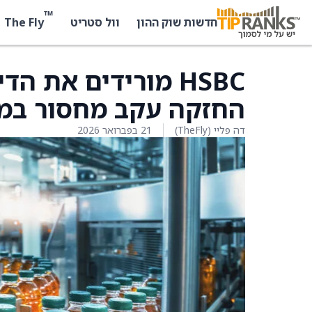
™
The Fly
חדשות שוק ההון
וול סטריט
החזקה עקב מחסור במ
דה פליי (TheFly)
21 בפברואר 2026