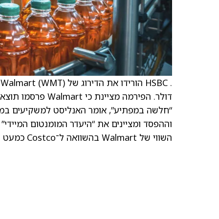
השווי של Walmart בהשוואה ל־Costco כמעט ונעלמה כעת.