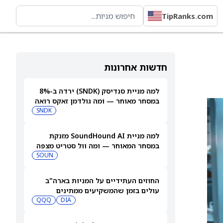
TipRanks.com
חדשות אחרונות
למה מניית סנדיסק (SNDK) ירדה ב-8%
במסחר מאוחר — ומה גולדמן זאקס רואה
בהמשך
SNDK
למה מניית SoundHound AI מזנקת
במסחר המאוחר — ומה וול סטריט מצפה
שיקרה בהמשך
SOUN
החוזים העתידיים על המניות בארה"ב
עולים בזמן שהמשקיעים ממתינים
לדוחות נוספים
DIA
QQQ