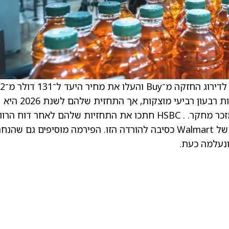
. HSBC הורידו את הדירוג של  (WMT
דולר. הפירמה מציינת כי Walmart פרסמו תוצאות רבעון רביעי מוצקות, אך התחזית שלהם לשנת 2026 היא
“חלשה במפתיע”, אומר האנליסט למשקיעים במזכר מחקר. . HSBC חתכו את התחזיות שלהם לאחר דוח הר
וההפסד ומציינים את “היעדר המומנטום המיידי” של Walmart כסיבה להורדה הזו. הפירמה מוסיפים גם שהנ