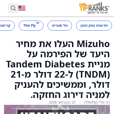
™
חדשות שוק ההון
וול סטריט
The Fly
קריפטו
Mizuho העלו את מחיר
היעד של הפירמה על
מניית Tandem Diabetes
(TNDM) ל-22 דולר מ-21
דולר, וממשיכים להעניק
למניה דירוג החזקה.
דה פליי (TheFly)
21 בפברואר 2026