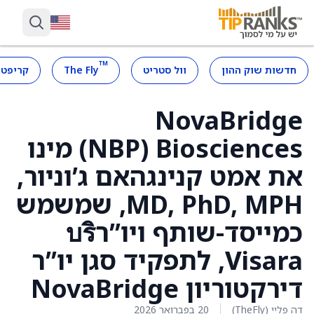
™
חדשות שוק ההון
וול סטריט
The Fly
קריפטו
NovaBridge
Biosciences ‏(NBP) מינו
את אמט קנינגהאם ג’וניור,
MD, PhD, MPH, שמשמש
כמייסד-שותף ויו”רบริ
Visara, לתפקיד סגן יו”ר
דירקטוריון NovaBridge
דה פליי (TheFly)
20 בפברואר 2026