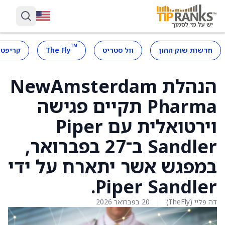
™
חדשות שוק ההון
וול סטריט
The Fly
קריפטו
הנהלת NewAmsterdam
Pharma תקיים פגישה
וירטואלית עם Piper
Sandler ב־27 בפברואר,
במפגש אשר יתארח על ידי
Piper Sandler.
דה פליי (TheFly)
20 בפברואר 2026