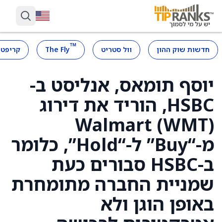
™
חדשות שוק ההון
וול סטריט
The Fly
קריפטו
יוסף תומאס, אנליסט ב-
HSBC, הוריד את דירוג
Walmart (WMT)
מ-“Buy” ל-“Hold”, כלומר
ב-HSBC סבורים כעת
שמניית החברה מתומחרת
באופן הוגן ולא