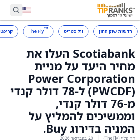
™
חדשות שוק ההון
וול סטריט
The Fly
קריפטו
Scotiabank העלו את
מחיר היעד על מניית
Power Corporation
‏(PWCDF) ל-78 דולר קנדי
מ-76 דולר קנדי,
וממשיכים להמליץ על
המניה בדירוג Buy.
דה פליי (TheFly)
20 בפברואר 2026