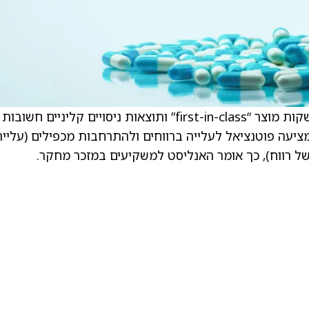
. . הפירמה מציינת כי ל-Merck עשויים להיות השקות מוצר “first-in-class” ותוצאות ניסויים קליניים חשובות
נת 2026. Barclays אומרים שמניית Merck מציעה פוטנציאל לעלייה ברווחים ולהתרחבות מכפילים (עליי
של רווח), כך אומר האנליסט למשקיעים במזכר מחקר.