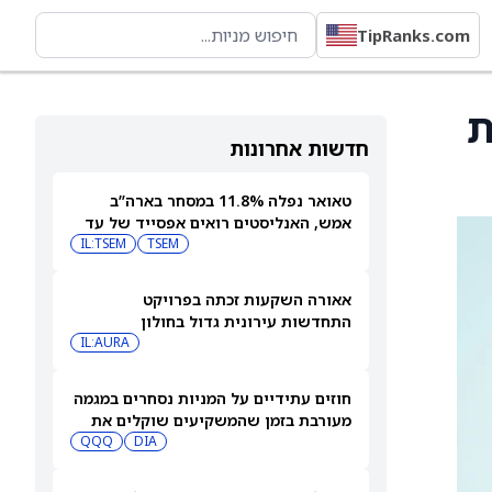
TipRanks.com
המלצת
חדשות אחרונות
טאואר נפלה 11.8% במסחר בארה”ב
אמש, האנליסטים רואים אפסייד של עד
IL:TSEM
TSEM
63%
אאורה השקעות זכתה בפרויקט
התחדשות עירונית גדול בחולון
IL:AURA
חוזים עתידיים על המניות נסחרים במגמה
מעורבת בזמן שהמשקיעים שוקלים את
DIA
שיא הסגירה של הדאו ואת השיחות בין
QQQ
ארה"ב לאיראן