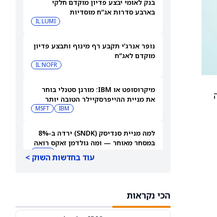
בנק לאומי יבצע פדיון מוקדם חלקי
בארבע סדרות אג”ח מוסדיות
IL:LUMI
נופר אנרג’י תקבע רף מינוף ותבצע פדיון
מוקדם לאג”ח
IL:NOFR
מיקרוסופט או IBM: מורגן סטנלי בוחר
ה
את מניית ההייפרסקיילר הטובה יותר
לקנייה עכשיו
IBM
MSFT
למה מניית סנדיסק (SNDK) ירדה ב-8%
במסחר מאוחר — ומה גולדמן זאקס רואה
בהמשך
SNDK
עוד בחדשות השוק >
למה מניית SoundHound AI מזנקת
במסחר המאוחר — ומה וול סטריט מצפה
הכי נקראות
שיקרה בהמשך
SOUN